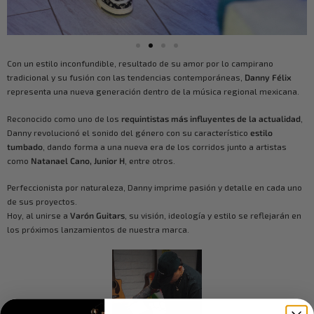
Con un estilo inconfundible, resultado de su amor por lo campirano
tradicional y su fusión con las tendencias contemporáneas,
Danny Félix
representa una nueva generación dentro de la música regional mexicana.
Reconocido como uno de los
requintistas más influyentes de la actualidad
,
Danny revolucionó el sonido del género con su característico
estilo
tumbado
, dando forma a una nueva era de los corridos junto a artistas
como
Natanael Cano, Junior H
, entre otros.
Perfeccionista por naturaleza, Danny imprime pasión y detalle en cada uno
de sus proyectos.
Hoy, al unirse a
Varón Guitars
, su visión, ideología y estilo se reflejarán en
los próximos lanzamientos de nuestra marca.