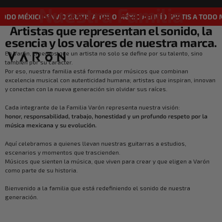
Nuestra Familia
ODO MÉXICO
ENVÍO GRATIS A TODO MÉXICO
ENVÍO GRATIS A TODO M
•
•
Artistas que representan el sonido, la
esencia y los valores de nuestra marca.
En Varón, creemos que un artista no solo se define por su talento, sino
también por su carácter.
Por eso, nuestra familia está formada por músicos que combinan
excelencia musical con autenticidad humana; artistas que inspiran, innovan
y conectan con la nueva generación sin olvidar sus raíces.
Cada integrante de la Familia Varón representa nuestra visión:
honor, responsabilidad, trabajo, honestidad y un profundo respeto por la
música mexicana y su evolución.
Aquí celebramos a quienes llevan nuestras guitarras a estudios,
escenarios y momentos que trascienden.
Músicos que sienten la música, que viven para crear y que eligen a Varón
como parte de su historia.
Bienvenido a la familia que está redefiniendo el sonido de nuestra
generación.