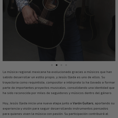
La música regional mexicana ha evolucionado gracias a músicos que han
sabido desarrollar un estilo propio, y Jesús Ojeda es uno de ellos. Su
trayectoria como requintista, compositor e intérprete lo ha llevado a formar
parte de importantes proyectos musicales, consolidando una identidad que
ha sido reconocida por miles de seguidores y músicos dentro del género.
Hoy, Jesús Ojeda inicia una nueva etapa junto a
Varón Guitars
, aportando su
experiencia y visión para seguir desarrollando instrumentos pensados
para quienes viven la música con pasión. Su participación contribuirá al