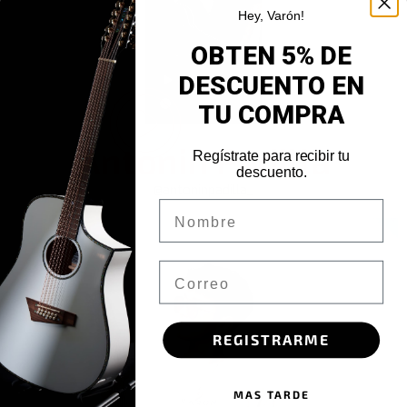
Hey, Varón!
OBTEN 5% DE
DESCUENTO EN
TU COMPRA
Antonin Padilla
Regístrate para recibir tu
descuento.
@antoninpadilla_
Nombre
Email
REGISTRARME
MAS TARDE