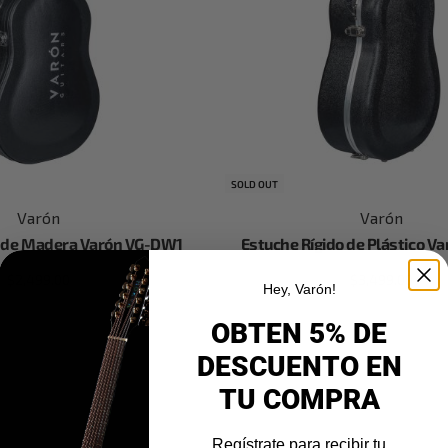
SOLD OUT
Varón
Varón
o de Madera Varón VG-DW1
Estuche Rígido de Plástico V
$
2,499.00
$
3,499.00
Hey, Varón!
adir al carrito
Leer más
OBTEN 5% DE
DESCUENTO EN
TU COMPRA
Regístrate para recibir tu