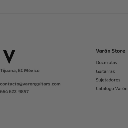
Añ
Varón Store
Docerolas
Tijuana, BC México
Guitarras
Sujetadores
contacto@varonguitars.com
Catalogo Varón
664 622 9857