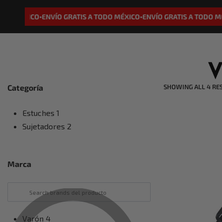
DO MÉXICO
ENVÍO GRATIS A TODO MÉXICO
ENVÍO GRATIS A TODO MÉ
•
•
Categoría
SHOWING ALL 4 RE
Estuches
1
Sujetadores
2
Marca
Varón
4