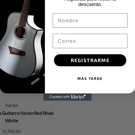
descuento.
Nombre
Email
REGISTRARME
MAS TARDE
Varón
 Guitarra Varón Red Rival
White
$
1,999.00