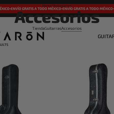
Home
/
Accesorios
XICO
ENVÍO GRATIS A TODO MÉXICO
ENVÍO GRATIS A TODO MÉXICO
E
Accesorios
•
•
•
Tienda
Guitarras
Accesorios
GUITA
SULTS