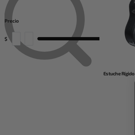
Precio
$
Estuche Rígid
Añ