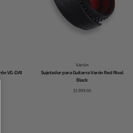
Varón
arón VG-DA1
Sujetador para Guitarra Varón Red Rival
Black
$
1,999.00
Añadir al carrito