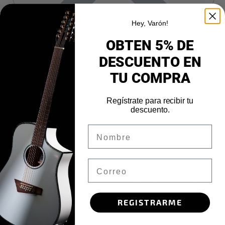
Hey, Varón!
OBTEN 5% DE
DESCUENTO EN
TU COMPRA
AGOTADO
VG-DA1
Regístrate para recibir tu
descuento.
Nombre
Yonatan Arellano
★
★
★
★
★
@_elcompaarellano_3s
Email
“Mi Varón tiene los graves potentes y agudos súper definidos.
“Ten
Conectada suena claro y con un tono especial que luce tanto en vivo
con 
como en estudio.”
mode
REGISTRARME