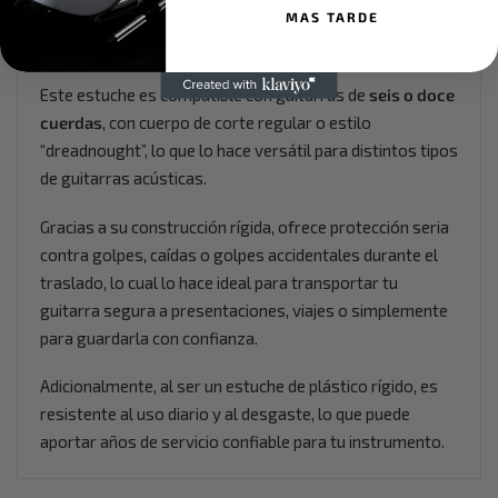
MAS TARDE
DESCRIPCIÓN
Este estuche es compatible con guitarras de
seis o doce
cuerdas
, con cuerpo de corte regular o estilo
“dreadnought”, lo que lo hace versátil para distintos tipos
de guitarras acústicas.
Gracias a su construcción rígida, ofrece protección seria
contra golpes, caídas o golpes accidentales durante el
traslado, lo cual lo hace ideal para transportar tu
guitarra segura a presentaciones, viajes o simplemente
para guardarla con confianza.
Adicionalmente, al ser un estuche de plástico rígido, es
resistente al uso diario y al desgaste, lo que puede
aportar años de servicio confiable para tu instrumento.