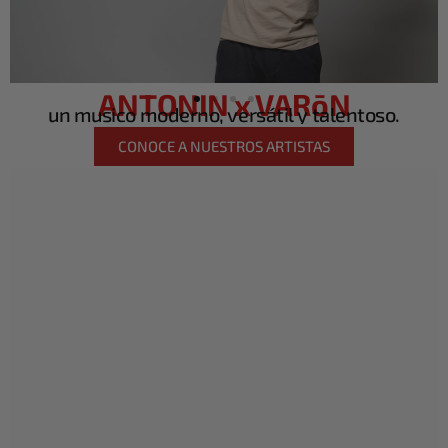
ANTONIN x VARōN
un musico moderno, versátil y talentoso.
CONOCE A NUESTROS ARTISTAS