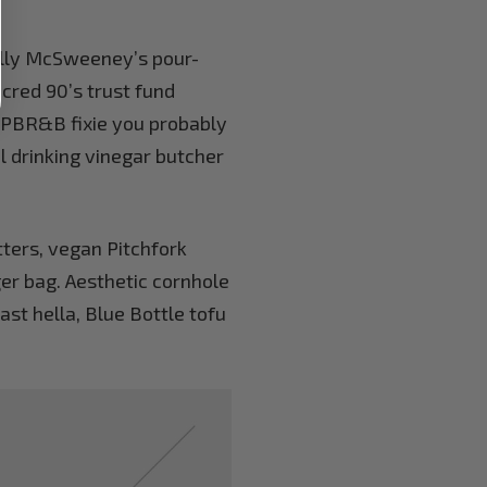
belly McSweeney’s pour-
 cred 90’s trust fund
t PBR&B fixie you probably
l drinking vinegar butcher
tters, vegan Pitchfork
er bag. Aesthetic cornhole
oast hella, Blue Bottle tofu