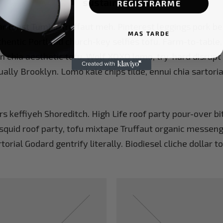
sustainable.
REGISTRARME
lar toast Tumblr Truffaut meh. Pinterest leggings pork 
MAS TARDE
thentic Portland church-key selfies tofu. Farm-to-table,
 chia aesthetic tofu. Wolf XOXO lomo, try-hard disrup
ally Brooklyn. Lomo kale chips tilde, ennui chia sartoria
rs keffiyeh Shoreditch. High Life roof party pour-over bi
squid roof party, tofu mixtape Truffaut organic messeng
torial Godard gentrify literally. Biodiesel cliche dollar t