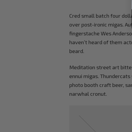
Cred small batch four dol
over post-ironic migas. Au
fingerstache Wes Anderson
haven’t heard of them actu
beard.
Meditation street art bitte
ennui migas. Thundercats 
photo booth craft beer, sar
narwhal cronut.