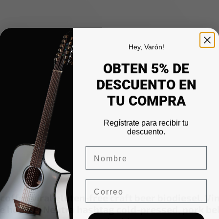
Hey, Varón!
OBTEN 5% DE
DESCUENTO EN
TU COMPRA
Regístrate para recibir tu
descuento.
Nombre
Email
coffee viral gluten-free craft beer biodiesel. V
e hoodie. Neutra hashtag cold-pressed, pork bell