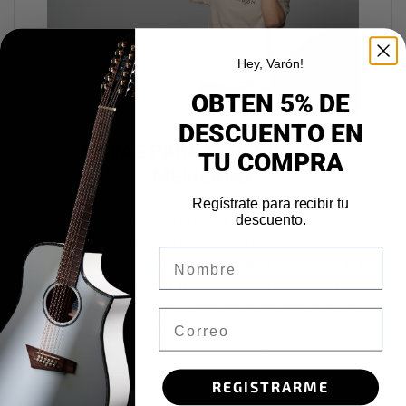
Hey, Varón!
OBTEN 5% DE
DESCUENTO EN
LISTAS PARA EL REGIONAL
TU COMPRA
MEXICANO.
Regístrate para recibir tu
Somos apasionados de la
Música Mexicana
y sabemos
descuento.
lo que necesitas para ejecutar las notas regionales.
Nombre
Todas nuestras Docerolas se entregan listas, ajustadas
y calibradas con
Bridge Doctor y cuerdas dobles Elixir
.
Además se incorporan cuatro refuerzos de fabrica que
Email
mantienen el puente en su lugar y no tendrás problemas
por la tensión extra ocasionada por el uso de encordado
doble.
REGISTRARME