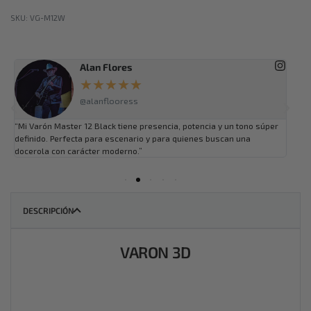
VG-M12W
Alan Flores
★
★
★
★
★
@alanflooress
“Mi Varón Master 12 Black tiene presencia, potencia y un tono súper
“Mi 
definido. Perfecta para escenario y para quienes buscan una
Cone
docerola con carácter moderno.”
como
DESCRIPCIÓN
VARON 3D